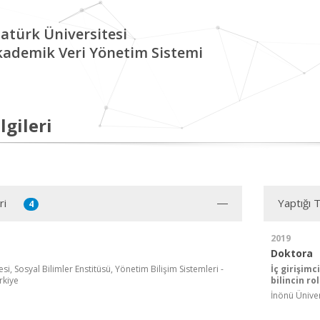
atürk Üniversitesi
kademik Veri Yönetim Sistemi
lgileri
ri
Yaptığı 
4
2019
Doktora
si, Sosyal Bilimler Enstitüsü, Yönetim Bilişim Sistemleri -
İç girişimc
rkiye
bilincin ro
İnönü Üniver