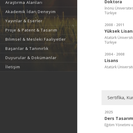
Doktora
Araştırma Alanları
İnönü Üniversitesi
Akademik İdari Deneyim
Türkiye
Yayınlar & Eserler
2008 - 2011
Proje & Patent & Tasarım
Yüksek Lisan
Atatürk Üniversit
Bilimsel & Mesleki Faaliyetler
Türkiye
Başarılar & Tanınırlık
2004 - 2008
Duyurular & Dokümanlar
Lisans
İletişim
Atatürk Üniversite
Sertifika, Ku
2025
Ders Tasarım
Eğitim Yönetimi v