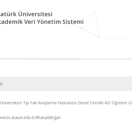
atürk Üniversitesi
kademik Veri Yönetim Sistemi
ri
 Üniversitesi Tıp Fak Araştırma Hastanesi Genel Cerrahi AD Öğretim Üy
avesis.atauni.edu.tr/ilhanyildirgan