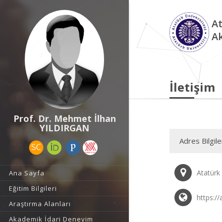
At
A
İletişim
Prof. Dr. Mehmet İlhan
YILDIRGAN
Adres Bilgile
Atatürk
Ana Sayfa
Eğitim Bilgileri
https://
Araştırma Alanları
Akademik İdari Deneyim