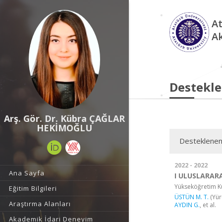
At
A
Destekle
Arş. Gör. Dr. Kübra ÇAĞLAR
HEKİMOĞLU
Desteklenen
2022 - 2022
Ana Sayfa
I ULUSLARARA
Yükseköğretim Ku
Eğitim Bilgileri
ÜSTÜN M. T.
(Yür
Araştırma Alanları
AYDIN G.
, et al.
Akademik İdari Deneyim