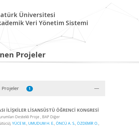
atürk Üniversitesi
kademik Veri Yönetim Sistemi
nen Projeler
 Projeler
1
SI İLİŞKİLER LİSANSÜSTÜ ÖĞRENCİ KONGRESİ
rumları Destekli Proje , BAP Diğer
ütücü),
YÜCE M.
,
UMUDUM H. E.
,
ÖNCÜ A. S.
,
ÖZDEMİR O.
,