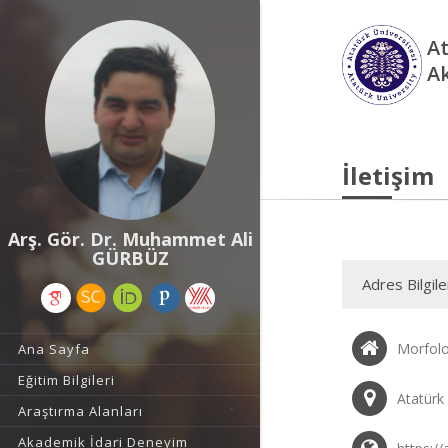
At
A
İletişim
Arş. Gör. Dr. Muhammet Ali
GÜRBÜZ
Adres Bilgile
Morfolo
Ana Sayfa
Eğitim Bilgileri
Atatürk
Araştırma Alanları
Akademik İdari Deneyim