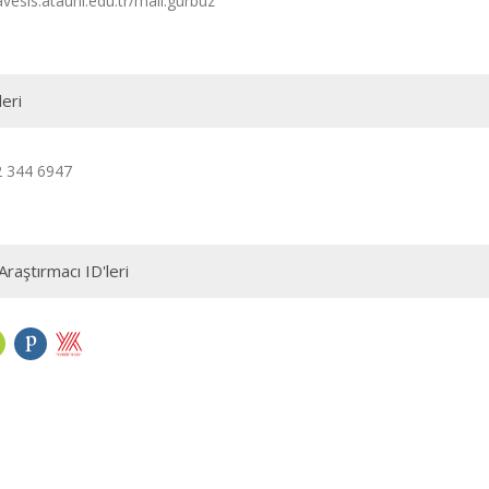
avesis.atauni.edu.tr/mali.gurbuz
leri
2 344 6947
Araştırmacı ID'leri