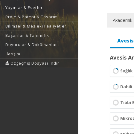
Yayınlar & Eserler
Proje & Patent & Tasarım
Akademik F
Bilimsel & Mesleki Faaliyetler
Başarılar & Tanınırlık
Avesis
Duyurular & Dokümanlar
İletişim
Avesis Ar
Özgeçmiş Dosyası İndir
Sağlık 
Dahili 
Tıbbi 
Mikrob