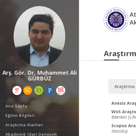
At
A
Araştırm
Arş. Gör. Dr. Muhammet Ali
GÜRBÜZ
Araştırma 
Avesis Araş
Ana Sayfa
WoS Araştı
Eğitim Bilgileri
Bilimleri (Lif
Araştırma Alanları
Scopus Araş
Histoloji
Akademik İdari Deneyim