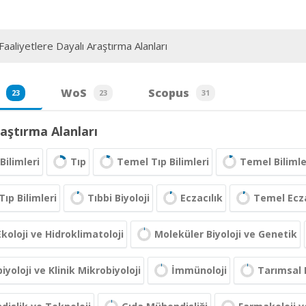
aaliyetlere Dayalı Araştırma Alanları
WoS
Scopus
23
23
31
aştırma Alanları
Bilimleri
Tıp
Temel Tıp Bilimleri
Temel Bilimle
Tıp Bilimleri
Tıbbi Biyoloji
Eczacılık
Temel Eczac
Ekoloji ve Hidroklimatoloji
Moleküler Biyoloji ve Genetik
iyoloji ve Klinik Mikrobiyoloji
İmmünoloji
Tarımsal 