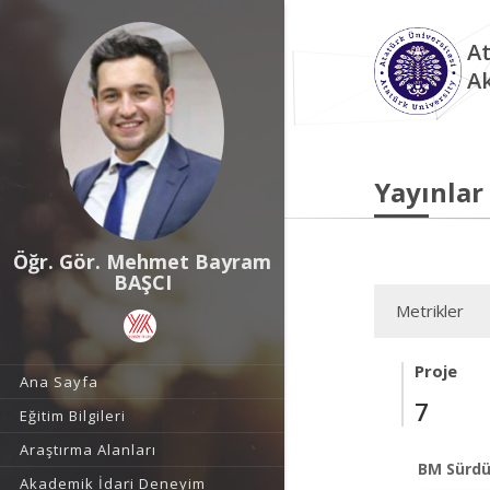
At
A
Yayınlar
Öğr. Gör. Mehmet Bayram
BAŞCI
Metrikler
Proje
Ana Sayfa
7
Eğitim Bilgileri
Araştırma Alanları
BM Sürdü
Akademik İdari Deneyim