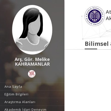
At
A
Bilimsel
Arş. Gör. Melike
KAHRAMANLAR
Ana Sayfa
Eğitim Bilgileri
Araştırma Alanları
Akademik İdari Deneyim