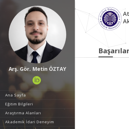
At
A
Başarılar
Arş. Gör. Metin ÖZTAY
Ana Sayfa
Eğitim Bilgileri
Araştırma Alanları
Akademik İdari Deneyim