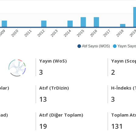
009
2010
2011
2012
2013
2014
2015
2016
2017
2018
201
Atıf Sayısı (WOS)
Yayın Sayıs
Yayın (WoS)
Yayın (Sco
3
2
lar)
Atıf (TrDizin)
H-İndeks (
13
3
iad)
Atıf (Diğer Toplam)
Toplam Atı
19
131