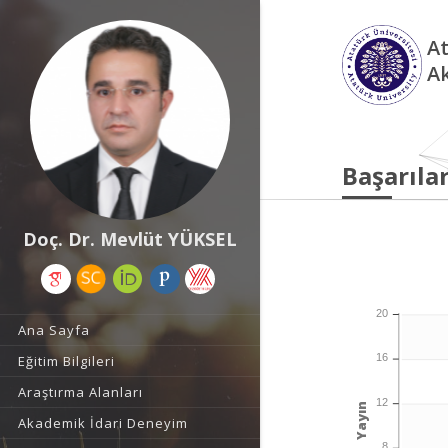
At
A
Başarılar
Doç. Dr. Mevlüt YÜKSEL
20
Ana Sayfa
16
Eğitim Bilgileri
Araştırma Alanları
12
Yayın
Akademik İdari Deneyim
8