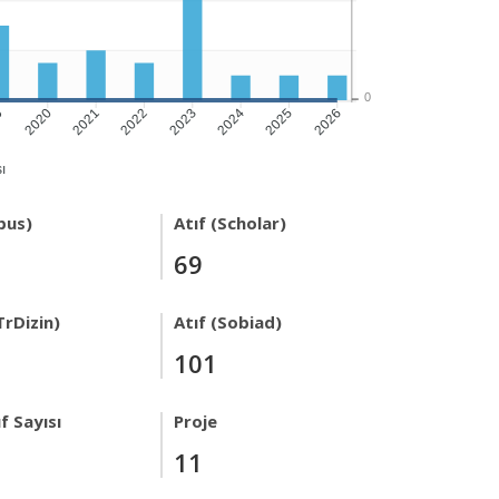
0
9
2020
2021
2022
2023
2024
2025
2026
ı
pus)
Atıf (Scholar)
69
TrDizin)
Atıf (Sobiad)
101
f Sayısı
Proje
11