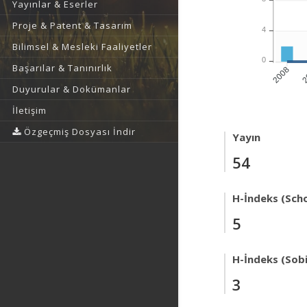
Yayınlar & Eserler
Proje & Patent & Tasarım
4
Bilimsel & Mesleki Faaliyetler
0
Başarılar & Tanınırlık
2
2008
Duyurular & Dokümanlar
İletişim
Özgeçmiş Dosyası İndir
Yayın
54
H-İndeks (Scho
5
H-İndeks (Sob
3