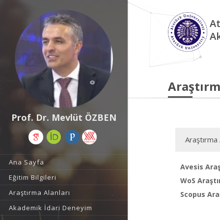
At
A
Araştırm
Prof. Dr. Mevlüt ÖZBEN
Araştırma 
Ana Sayfa
Avesis Araş
Eğitim Bilgileri
WoS Araştı
Araştırma Alanları
Scopus Araş
Akademik İdari Deneyim