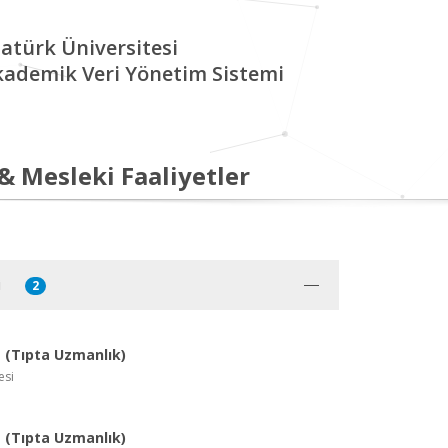
atürk Üniversitesi
kademik Veri Yönetim Sistemi
 & Mesleki Faaliyetler
i
2
(Tıpta Uzmanlık)
esi
(Tıpta Uzmanlık)