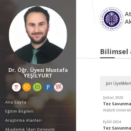
At
A
Bilimsel
Dr. Öğr. Üyesi Mustafa
YEŞİLYURT
Jüri Üyelikler
Şubat 2025
Ana Sayfa
Tez Savunma 
Atatürk Üniversit
Eğitim Bilgileri
Araştırma Alanları
Eylül 2024
Tez Savunma 
Akademik İdari Deneyim