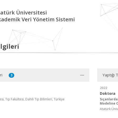
atürk Üniversitesi
kademik Veri Yönetim Sistemi
lgileri
ri
Yaptığı 
3
2022
Doktora
si, Tıp Fakültesi, Dahili Tıp Bilimleri, Türkiye
Sıçanlarda
Modeline C
Atatürk Ünive