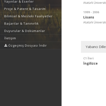
Yayınlar & Eserler
Atatürk Üniversite
Proje & Patent & Tasarım
1999 - 2006
Bilimsel & Mesleki Faaliyetler
Lisans
Atatürk Üniversite
Başarılar & Tanınırlık
Duyurular & Dokümanlar
İletişim
Özgeçmiş Dosyası İndir
Yabancı Dille
C1 İleri
İngilizce