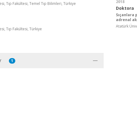
2018
si, Tıp Fakültesi, Temel Tıp Bilimleri, Türkiye
Doktora
Sıçanlara 
adrenal ak
Atatürk Ünive
si, Tıp Fakültesi, Türkiye
r
1