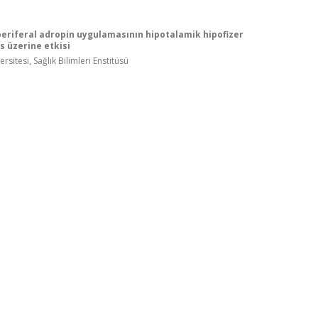
periferal adropin uygulamasının hipotalamik hipofizer
s üzerine etkisi
rsitesi, Sağlık Bilimleri Enstitüsü