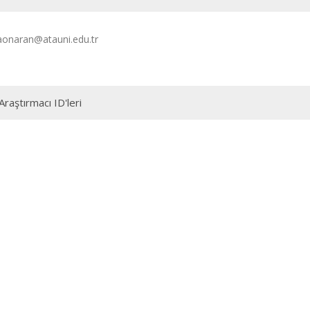
onaran@atauni.edu.tr
Araştırmacı ID'leri