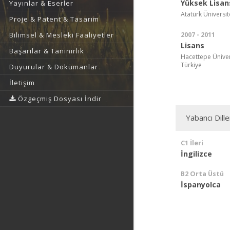
Yüksek Lisan
Yayınlar & Eserler
Atatürk Üniversite
Proje & Patent & Tasarım
2007 - 2011
Bilimsel & Mesleki Faaliyetler
Lisans
Başarılar & Tanınırlık
Hacettepe Ünivers
Türkiye
Duyurular & Dokümanlar
İletişim
Özgeçmiş Dosyası İndir
Yabancı Dille
C1 İleri
İngilizce
B2 Orta Üstü
İspanyolca