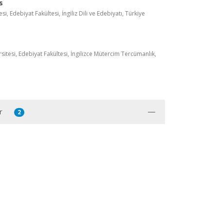
s
si, Edebiyat Fakültesi, İngiliz Dili ve Edebiyatı, Türkiye
itesi, Edebiyat Fakültesi, İngilizce Mütercim Tercümanlık,
r
2