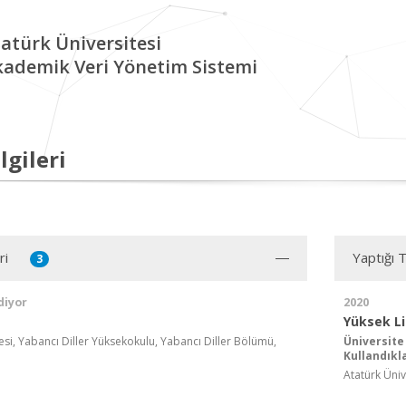
atürk Üniversitesi
kademik Veri Yönetim Sistemi
lgileri
ri
Yaptığı 
3
diyor
2020
Yüksek L
esi, Yabancı Diller Yüksekokulu, Yabancı Diller Bölümü,
Üniversite
Kullandıkla
Atatürk Ünive