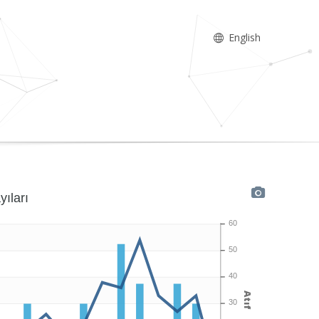
English
yıları
60
50
40
Atıf
30