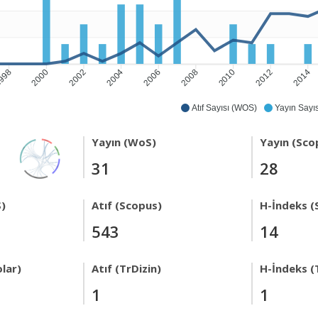
998
2000
2002
2004
2006
2008
2010
2012
2014
Atıf Sayısı (WOS)
Yayın Sayıs
Yayın (WoS)
Yayın (Sco
31
28
)
Atıf (Scopus)
H-İndeks (
543
14
lar)
Atıf (TrDizin)
H-İndeks (
1
1