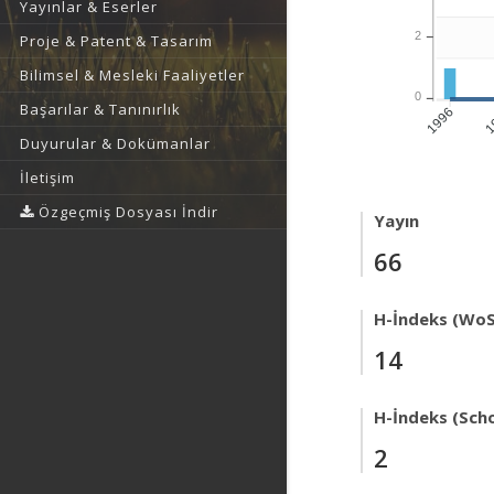
Yayınlar & Eserler
2
Proje & Patent & Tasarım
Bilimsel & Mesleki Faaliyetler
0
Başarılar & Tanınırlık
1
1996
Duyurular & Dokümanlar
İletişim
Özgeçmiş Dosyası İndir
Yayın
66
H-İndeks (WoS
14
H-İndeks (Scho
2