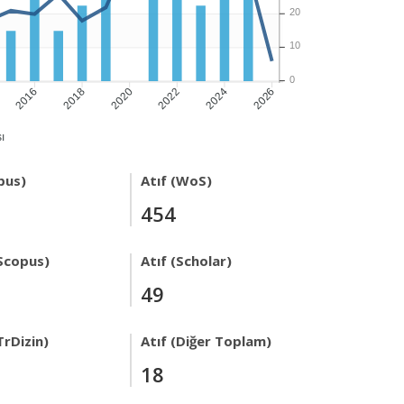
20
10
0
2016
2018
2020
2022
2024
2026
ı
pus)
Atıf (WoS)
454
Scopus)
Atıf (Scholar)
49
TrDizin)
Atıf (Diğer Toplam)
18