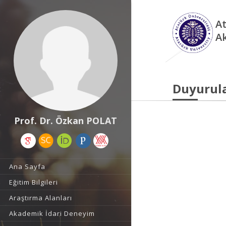
At
A
Duyurul
Prof. Dr. Özkan POLAT
Ana Sayfa
Eğitim Bilgileri
Araştırma Alanları
Akademik İdari Deneyim