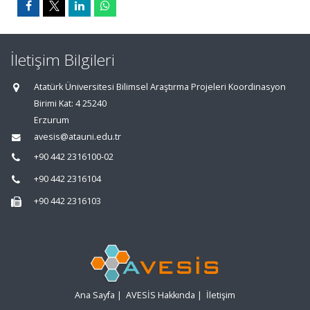
İletişim Bilgileri
Atatürk Üniversitesi Bilimsel Araştırma Projeleri Koordinasyon
Birimi Kat: 4 25240
Erzurum
avesis@atauni.edu.tr
+90 442 2316100-02
+90 442 2316104
+90 442 2316103
Ana Sayfa
|
AVESİS Hakkında
|
İletişim