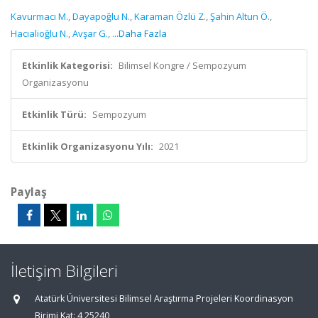
Kavurmacı M.
,
Dayapoğlu N.
,
Karaman Özlü Z.
,
Şahin Altun Ö.
,
Hacıalioğlu N.
,
Avşar G.
,
...Daha Fazla
Etkinlik Kategorisi:
Bilimsel Kongre / Sempozyum
Organizasyonu
Etkinlik Türü:
Sempozyum
Etkinlik Organizasyonu Yılı:
2021
Paylaş
İletişim Bilgileri
Atatürk Üniversitesi Bilimsel Araştırma Projeleri Koordinasyon
Birimi Kat: 4 25240