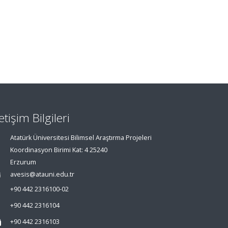
letişim Bilgileri
Atatürk Üniversitesi Bilimsel Araştırma Projeleri
Koordinasyon Birimi Kat: 4 25240
Erzurum
avesis@atauni.edu.tr
+90 442 2316100-02
+90 442 2316104
+90 442 2316103