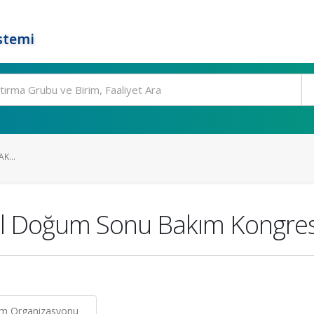
stemi
K...
usal Doğum Sonu Bakım Kongres
um Organizasyonu