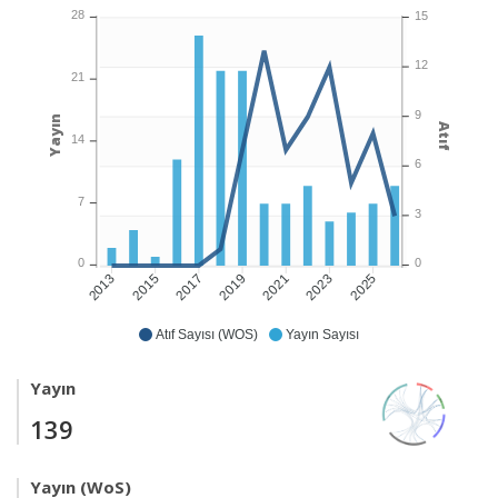
28
15
12
21
9
Yayın
Atıf
14
6
7
3
0
0
2015
2017
2019
2021
2023
2025
2013
Atıf Sayısı (WOS)
Yayın Sayısı
Yayın
139
Yayın (WoS)