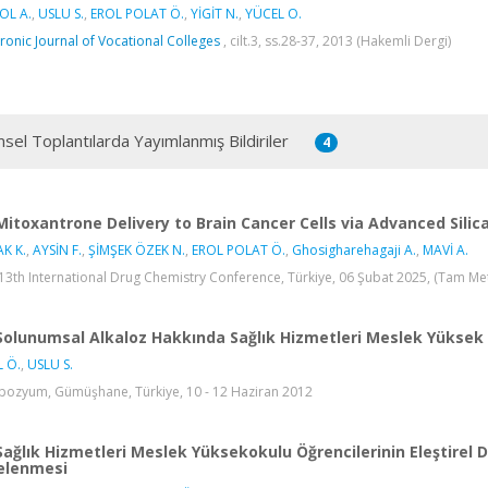
OL A.
,
USLU S.
,
EROL POLAT Ö.
,
YİGİT N.
,
YÜCEL O.
tronic Journal of Vocational Colleges
, cilt.3, ss.28-37, 2013 (Hakemli Dergi)
msel Toplantılarda Yayımlanmış Bildiriler
4
Mitoxantrone Delivery to Brain Cancer Cells via Advanced Sili
K K.
,
AYSİN F.
,
ŞİMŞEK ÖZEK N.
,
EROL POLAT Ö.
,
Ghosigharehagaji A.
,
MAVİ A.
13th International Drug Chemistry Conference, Türkiye, 06 Şubat 2025, (Tam Meti
Solunumsal Alkaloz Hakkında Sağlık Hizmetleri Meslek Yüksek O
 Ö.
,
USLU S.
ozyum, Gümüşhane, Türkiye, 10 - 12 Haziran 2012
Sağlık Hizmetleri Meslek Yüksekokulu Öğrencilerinin Eleştirel 
elenmesi