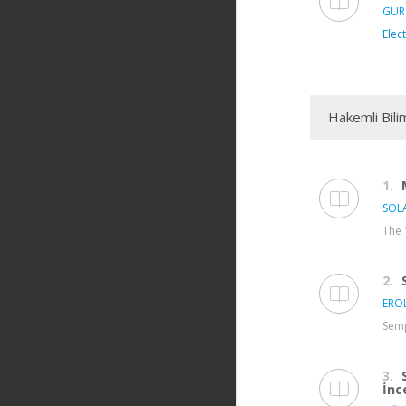
GÜR
Elec
Hakemli Bili
1.
SOLA
The 
2.
EROL
Semp
3.
İnc