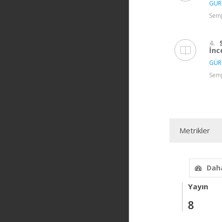
GÜR
Semp
4.
İnc
GÜR
Semp
Metrikler
Daha
Yayın
8