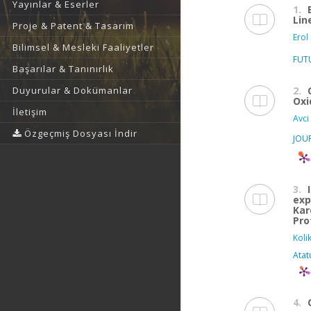
Yayınlar & Eserler
1.
Lin
Proje & Patent & Tasarım
Erol
Bilimsel & Mesleki Faaliyetler
FUT
Başarılar & Tanınırlık
2.
Duyurular & Dokümanlar
Oxi
İletişim
Avci 
Özgeçmiş Dosyası İndir
JOU
3.
exp
Kar
Pro
Koli
Atat
4.