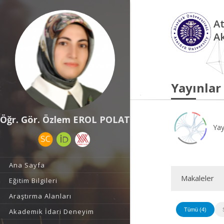
At
A
Yayınlar
Öğr. Gör. Özlem EROL POLAT
Yay
Ana Sayfa
Makaleler
Eğitim Bilgileri
Araştırma Alanları
Tümü (4)
Akademik İdari Deneyim