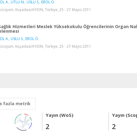
OL A.
,
UTLU N.
,
USLU S.
,
EROL Ö.
ozyum, Kuşadası/AYDIN, Türkiye, 25 - 27 Mayıs 2011
Sağlık Hizmetleri Meslek Yüksekokulu Öğrencilerinin Organ Nakl
elenmesi
OL A.
,
USLU S.
,
EROL Ö.
ozyum, Kuşadası/AYDIN, Türkiye, 25 - 27 Mayıs 2011
 fazla metrik
Yayın (WoS)
Yayın (Sco
2
2