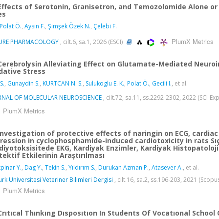
Effects of Serotonin, Granisetron, and Temozolomide Alone or
es
 Polat Ö.
,
Aysin F.
,
Şimşek Özek N.
,
Çelebi F.
PlumX Metrics
URE PHARMACOLOGY
, cilt.6, sa.1, 2026 (ESCI)
Cerebrolysin Alleviating Effect on Glutamate-Mediated Neuro
dative Stress
S.
,
Gunaydin S.
,
KURTCAN N. S.
,
Sulukoglu E. K.
,
Polat Ö.
,
Gecili I.
, et al.
RNAL OF MOLECULAR NEUROSCIENCE
, cilt.72, sa.11, ss.2292-2302, 2022 (SCI-
PlumX Metrics
Investigation of protective effects of naringin on ECG, cardi
ression in cyclophosphamide-induced cardiotoxicity in rats Sı
diyotoksisitede EKG, Kardiyak Enzimler, Kardiyak Histopatoloj
tektif Etkilerinin Araştırılması
kpinar Y.
,
Dag Y.
,
Tekin S.
,
Yıldırım S.
,
Durukan Azman P.
,
Atasever A.
, et al.
urk Universitesi Veteriner Bilimleri Dergisi
, cilt.16, sa.2, ss.196-203, 2021 (Scopu
PlumX Metrics
Crıtıcal Thınkıng Dısposıtıon In Students Of Vocatıonal School