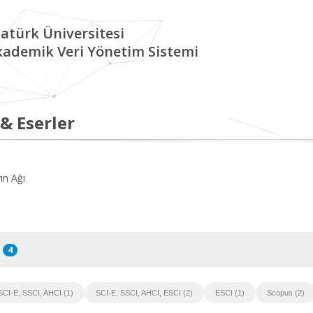
atürk Üniversitesi
kademik Veri Yönetim Sistemi
 & Eserler
ın Ağı
4
SCI-E, SSCI, AHCI (1)
SCI-E, SSCI, AHCI, ESCI (2)
ESCI (1)
Scopus (2)