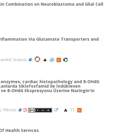
 in Combination on Neuroblastoma and Glial Cell
inflammation Via Glutamate Transporters and
Expanded, Scopus)
ac enzymes, cardiac histopathology and 8-OHdG
çanlarda Siklofosfamid ile İndüklenen
i ve 8-OHdG Ekspresyonu Üzerine Naringin'in
s, TRDizin)
 Of Health Servıces