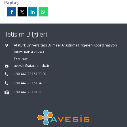
Paylaş
İletişim Bilgileri
Atatürk Üniversitesi Bilimsel Araştırma Projeleri Koordinasyon
Birimi Kat: 4 25240
Erzurum
avesis@atauni.edu.tr
+90 442 2316100-02
+90 442 2316104
+90 442 2316103