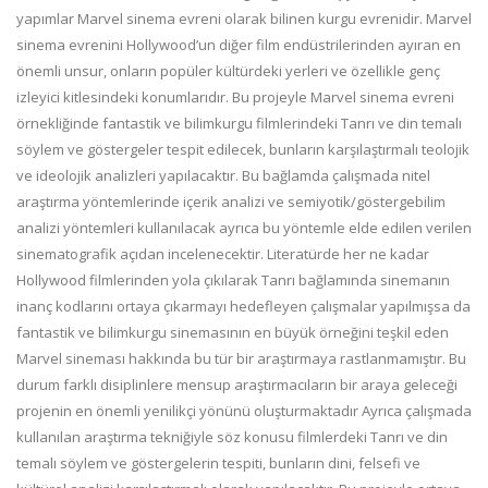
yapımlar Marvel sinema evreni olarak bilinen kurgu evrenidir. Marvel
sinema evrenini Hollywood’un diğer film endüstrilerinden ayıran en
önemli unsur, onların popüler kültürdeki yerleri ve özellikle genç
izleyici kitlesindeki konumlarıdır. Bu projeyle Marvel sinema evreni
örnekliğinde fantastik ve bilimkurgu filmlerindeki Tanrı ve din temalı
söylem ve göstergeler tespit edilecek, bunların karşılaştırmalı teolojik
ve ideolojik analizleri yapılacaktır. Bu bağlamda çalışmada nitel
araştırma yöntemlerinde içerik analizi ve semiyotik/göstergebilim
analizi yöntemleri kullanılacak ayrıca bu yöntemle elde edilen verilen
sinematografik açıdan incelenecektir. Literatürde her ne kadar
Hollywood filmlerinden yola çıkılarak Tanrı bağlamında sinemanın
inanç kodlarını ortaya çıkarmayı hedefleyen çalışmalar yapılmışsa da
fantastik ve bilimkurgu sinemasının en büyük örneğini teşkil eden
Marvel sineması hakkında bu tür bir araştırmaya rastlanmamıştır. Bu
durum farklı disiplinlere mensup araştırmacıların bir araya geleceği
projenin en önemli yenilikçi yönünü oluşturmaktadır Ayrıca çalışmada
kullanılan araştırma tekniğiyle söz konusu filmlerdeki Tanrı ve din
temalı söylem ve göstergelerin tespiti, bunların dini, felsefi ve