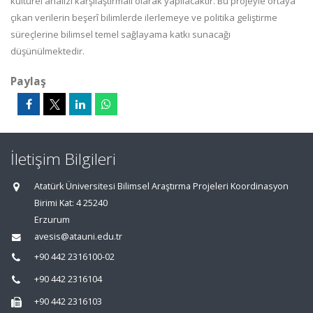
kültürel analizi karşılaştırmalı olarak yapılacaktır. Bu projeyle ortaya
çıkan verilerin beşerî bilimlerde ilerlemeye ve politika geliştirme
süreçlerine bilimsel temel sağlayama katkı sunacağı
düşünülmektedir.
Paylaş
İletişim Bilgileri
Atatürk Üniversitesi Bilimsel Araştırma Projeleri Koordinasyon
Birimi Kat: 4 25240
Erzurum
avesis@atauni.edu.tr
+90 442 2316100-02
+90 442 2316104
+90 442 2316103