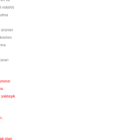
ren ve
 PR-mMAN
ğutma
 ürünler
kısmını
rına
ararı
ısmının
sı
k yaklaşık
u,
cak olan