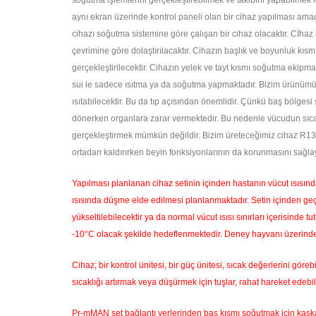
soğutma işlemlerini gerçekleştirebilmek ve takibini yapabilmek i
aynı ekran üzerinde kontrol paneli olan bir cihaz yapılması am
cihazı soğutma sistemine göre çalışan bir cihaz olacaktır. Cİh
çevrimine göre dolaştırılacaktır. Cihazın başlık ve boyunluk k
gerçekleştirilecektir. Cihazın yelek ve tayt kısmı soğutma ekipm
sui le sadece ısıtma ya da soğutma yapmaktadır. Bizim ürünümü
ısıtabilecektir. Bu da tıp açısından önemlidir. Çünkü baş bölge
dönerken organlara zarar vermektedir. Bu nedenle vücudun sıcak 
gerçekleştirmek mümkün değildir. Bizim üreteceğimiz cihaz R134
ortadan kaldırırken beyin fonksiyonlarının da korunmasını sağlay
Yapılması planlanan cihaz setinin içinden hastanın vücut ısısın
ısısında düşme elde edilmesi planlanmaktadır. Setin içinden geç
yükseltilebilecektir ya da normal vücut ısısı sınırları içerisinde
-10°C olacak şekilde hedeflenmektedir. Deney hayvanı üzerinde 2-
Cihaz; bir kontrol ünitesi, bir güç ünitesi, sıcak değerlerini gö
sıcaklığı artırmak veya düşürmek için tuşlar, rahat hareket edeb
Pr-mMAN set bağlantı yerlerinden baş kısmı soğutmak için kaska 