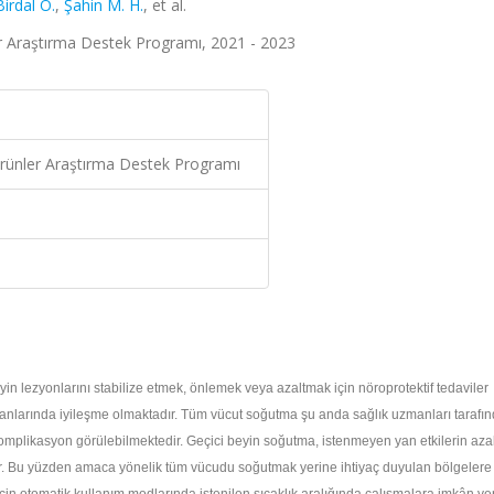
Birdal O.
,
Şahin M. H.
, et al.
ler Araştırma Destek Programı, 2021 - 2023
 Ürünler Araştırma Destek Programı
eyin lezyonlarını stabilize etmek, önlemek veya azaltmak için nöroprotektif tedaviler
ranlarında iyileşme olmaktadır. Tüm vücut soğutma şu anda sağlık uzmanları tarafı
omplikasyon görülebilmektedir. Geçici beyin soğutma, istenmeyen yan etkilerin azal
bilir. Bu yüzden amaca yönelik tüm vücudu soğutmak yerine ihtiyaç duyulan bölgelere 