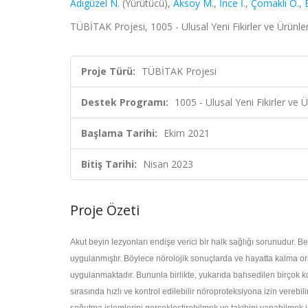
Adıgüzel N.
(Yürütücü),
Aksoy M.
,
İnce İ.
,
Çomaklı Ö.
,
TÜBİTAK Projesi, 1005 - Ulusal Yeni Fikirler ve Ürün
Proje Türü:
TÜBİTAK Projesi
Destek Programı:
1005 - Ulusal Yeni Fikirler ve
Başlama Tarihi:
Ekim 2021
Bitiş Tarihi:
Nisan 2023
Proje Özeti
Akut beyin lezyonları endişe verici bir halk sağlığı sorunudur. B
uygulanmıştır. Böylece nörolojik sonuçlarda ve hayatta kalma o
uygulanmaktadır. Bununla birlikte, yukarıda bahsedilen birçok k
sırasında hızlı ve kontrol edilebilir nöroproteksiyona izin vere