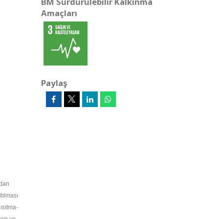
BM Sürdürülebilir Kalkınma
Amaçları
Paylaş
ndan
tılması
ısıtma-