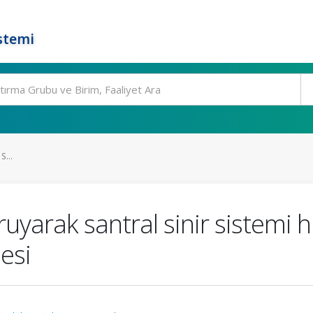
stemi
...
ruyarak santral sinir sistemi 
mesi