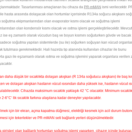
çin otomatik kullanım modlarında istenilen sıcaklık aralığında çalışmalara imkân ve
açlanmaktadır.
Tasarlanması amaçlanan bu cihaza da
PR-mMAN
ismi verilecektir.
az ile hasta arasında dolaşacak olan hortumlar içerisinde R134a soğucu akışkanı so
ısmı soğutma ekipmanlarından olan evaporator kısmı olacak ve soğutma işlemi
anlarından olan kondensör kısmı olacak ve ısıtma işlemi gerçekleştirilecektir. Mevcut
z ise eş zamanlı olarak vücudun baş ve boyun kısmını soğuturken gövde ve bacak 
si sadece soğutma yapılan sistemlerde (su ile) soğurken soğuyan kan vücud organla
tutulması gerekmektedir. Hali hazırda tıp alanında kullanılan cihazlar ile bunu
a gazı ile eşzamanlı olarak ısıtma ve soğutma işlemini yaparak organlara verilen z
acaktır.
dan daha düşük bir sıcaklıkta dolaşan akışkan (R 134a soğutucu akışkanı) ile baş k
en ve dolaşan akışkan hastanın vücut ısısından daha yüksek ise, hastanın vücut ısı
 tutulabilecektir. Cihazda maksimum sıcaklık yaklaşık 42 °C olacaktır. Minimum sıcaklı
6°C‘ lik sıcaklık farkına ulaşılana kadar deneyler yapılacaktır.
rebilmek için bir ekran, açma kapatma düğmesi, elektriği kesmek için acil durum buton
ilmesi için tekerlekler ve PR-mMAN seti bağlantı yerleri düşünülmektedir.
girişleri olan bağlantı hortumları soğutma işlemi yaparken, cihazın içinde buluna