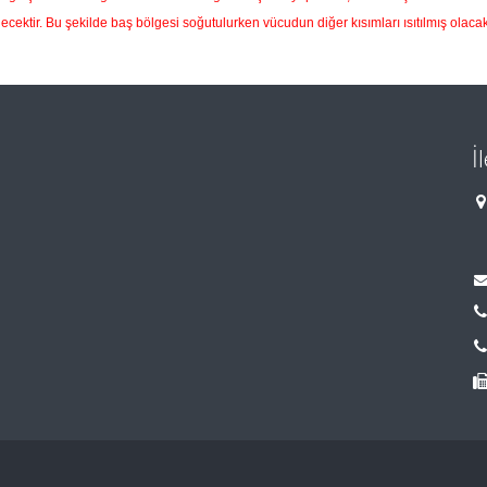
lecektir. Bu şekilde baş bölgesi soğutulurken vücudun diğer kısımları ısıtılmış olacakt
İ