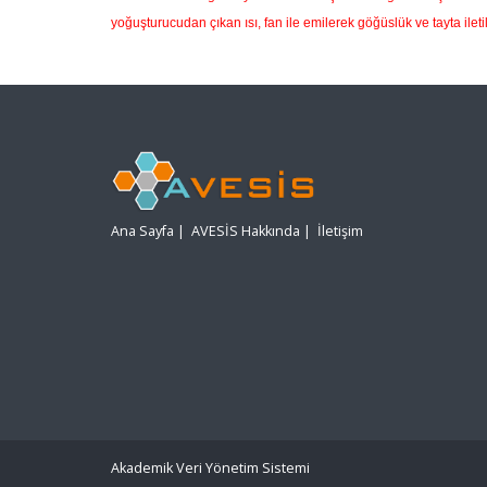
yoğuşturucudan çıkan ısı, fan ile emilerek göğüslük ve tayta ileti
Ana Sayfa
|
AVESİS Hakkında
|
İletişim
Akademik Veri Yönetim Sistemi