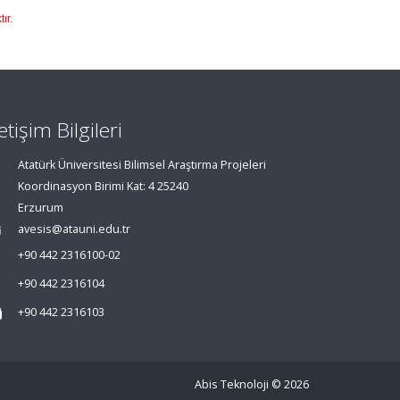
ır.
letişim Bilgileri
Atatürk Üniversitesi Bilimsel Araştırma Projeleri
Koordinasyon Birimi Kat: 4 25240
Erzurum
avesis@atauni.edu.tr
+90 442 2316100-02
+90 442 2316104
+90 442 2316103
Abis Teknoloji
© 2026