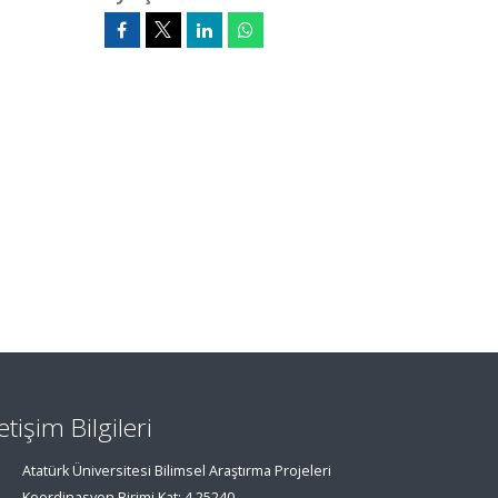
letişim Bilgileri
Atatürk Üniversitesi Bilimsel Araştırma Projeleri
Koordinasyon Birimi Kat: 4 25240