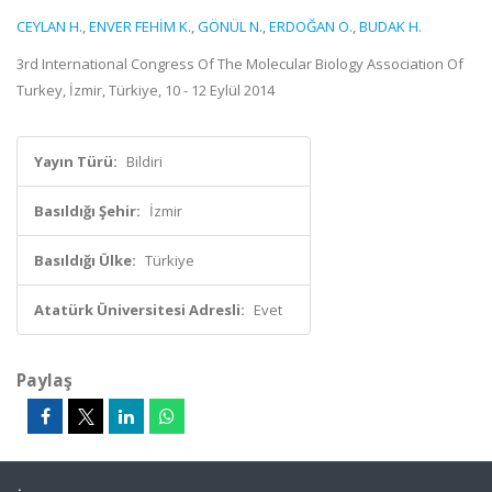
CEYLAN H.
,
ENVER FEHİM K.
,
GÖNÜL N.
,
ERDOĞAN O.
,
BUDAK H.
3rd International Congress Of The Molecular Biology Association Of
Turkey, İzmir, Türkiye, 10 - 12 Eylül 2014
Yayın Türü:
Bildiri
Basıldığı Şehir:
İzmir
Basıldığı Ülke:
Türkiye
Atatürk Üniversitesi Adresli:
Evet
Paylaş