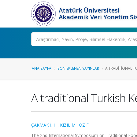
Atatürk Üniversitesi
Akademik Veri Yönetim Si
Ara
ANA SAYFA
SON EKLENEN YAYINLAR
A TRADITIONAL TU
A traditional Turkish 
ÇAKMAK İ. H.
,
KIZIL M.
,
ÖZ F.
The 2nd International Symposium on Traditional Foods