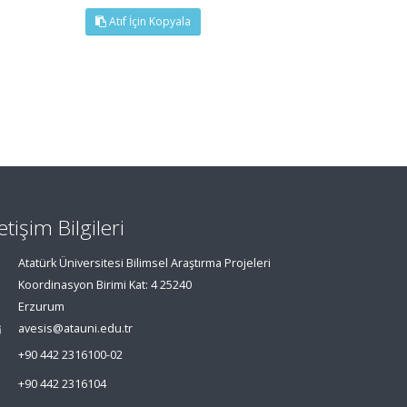
Atıf İçin Kopyala
letişim Bilgileri
Atatürk Üniversitesi Bilimsel Araştırma Projeleri
Koordinasyon Birimi Kat: 4 25240
Erzurum
avesis@atauni.edu.tr
+90 442 2316100-02
+90 442 2316104