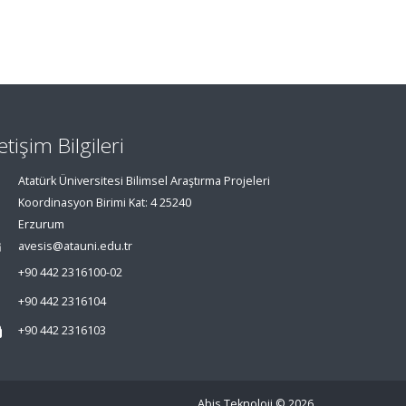
letişim Bilgileri
Atatürk Üniversitesi Bilimsel Araştırma Projeleri
Koordinasyon Birimi Kat: 4 25240
Erzurum
avesis@atauni.edu.tr
+90 442 2316100-02
+90 442 2316104
+90 442 2316103
Abis Teknoloji
© 2026