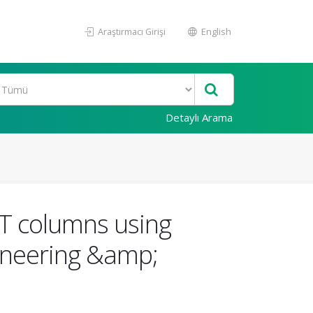
Araştırmacı Girişi
English
Detaylı Arama
ST columns using
gineering &amp;