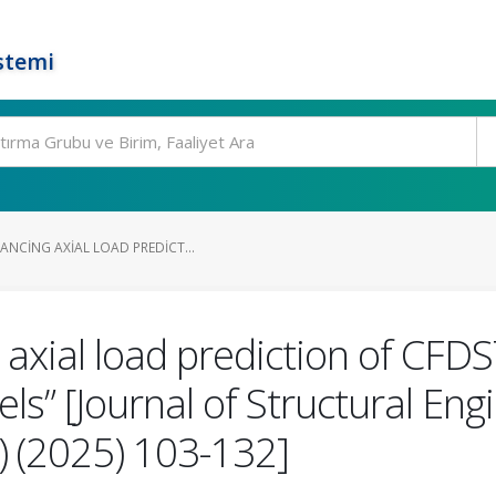
stemi
ANCING AXIAL LOAD PREDICT...
 axial load prediction of CFD
s” [Journal of Structural En
) (2025) 103-132]