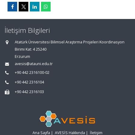
İletişim Bilgileri
Atatürk Üniversitesi Bilimsel Araştırma Projeleri Koordinasyon
Birimi Kat: 4 25240
Erzurum
avesis@atauni.edu.tr
+90 442 2316100-02
+90 442 2316104
+90 442 2316103
Ana Sayfa
|
AVESİS Hakkında
|
İletişim