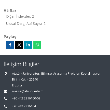
Atıflar
Diğer İndeksler: 2
Ulusal Dergi Atıf Sayısı: 2
Paylaş
İletişim Bilgileri
Atatürk Üniversitesi Bilimsel Araştırma Projeleri Koordinasyon
Birimi Kat: 4 25240
Erzurum
avesis@atauni.edu.tr
+90 442 2316100-02
+90 442 2316104