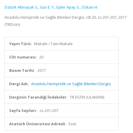
Öztürk Altınayak S.
,
Gür E. Y.
,
Ejder Apay S.
,
Özkan H.
Anadolu Hemşirelik ve Sağlık Bilimleri Dergisi, cilt.20, ss.201-207, 2017
(TRDizin)
Yayın Türü:
Makale / Tam Makale
Cilt numarası:
20
Basım Tarihi:
2017
Dergi Adı:
Anadolu Hemşirelik ve Sağlık Bilimleri Dergisi
Derginin Tarandığı İndeksler:
TR DİZİN (ULAKBİM)
Sayfa Sayıları:
ss.201-207
Atatürk Üniversitesi Adresli:
Evet