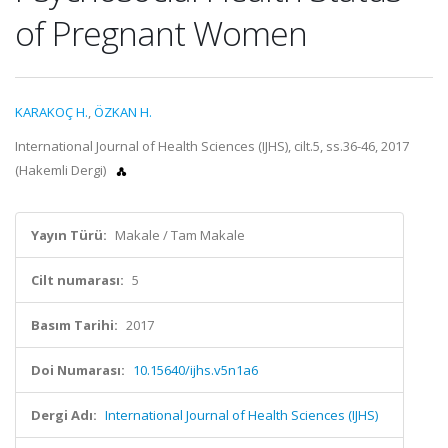
of Pregnant Women
KARAKOÇ H.
,
ÖZKAN H.
International Journal of Health Sciences (IJHS), cilt.5, ss.36-46, 2017
(Hakemli Dergi)
Yayın Türü:
Makale / Tam Makale
Cilt numarası:
5
Basım Tarihi:
2017
Doi Numarası:
10.15640/ijhs.v5n1a6
Dergi Adı:
International Journal of Health Sciences (IJHS)