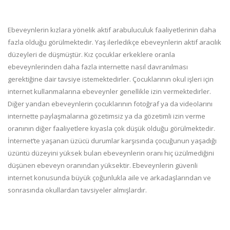
Ebeveynlerin kızlara yönelik aktif arabuluculuk faaliyetlerinin daha
fazla olduğu görülmektedir. Yaş ilerledikçe ebeveynlerin aktif aracılık
düzeyleri de düşmüştür. Kız çocuklar erkeklere oranla
ebeveynlerinden daha fazla internette nasıl davranılması
gerektiğine dair tavsiye istemektedirler. Çocuklarının okul işleri için
internet kullanmalarına ebeveynler genellikle izin vermektedirler.
Diğer yandan ebeveynlerin çocuklarının fotoğraf ya da videolarını
internette paylaşmalarına gözetimsiz ya da gözetimli izin verme
oranının diğer faaliyetlere kıyasla çok düşük olduğu görülmektedir.
İnternet’te yaşanan üzücü durumlar karşısında çocuğunun yaşadığı
üzüntü düzeyini yüksek bulan ebeveynlerin oranı hiç üzülmediğini
düşünen ebeveyn oranından yüksektir. Ebeveynlerin güvenli
internet konusunda büyük çoğunlukla aile ve arkadaşlarından ve
sonrasında okullardan tavsiyeler almışlardır.