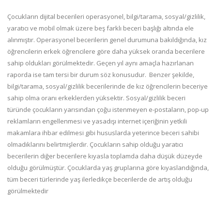
Çocukların dijital becerileri operasyonel, bilgi/tarama, sosyal/gizlilik,
yaratıcı ve mobil olmak üzere beş farklı beceri başlığı altında ele
alınmıştır. Operasyonel becerilerin genel durumuna bakıldığında, kız
öğrencilerin erkek öğrencilere göre daha yüksek oranda becerilere
sahip oldukları görülmektedir. Geçen yıl aynı amaçla hazırlanan
raporda ise tam tersi bir durum söz konusudur.
Benzer şekilde,
bilgi/tarama, sosyal/gizlilik becerilerinde de kız öğrencilerin beceriye
sahip olma oranı erkeklerden yüksektir. Sosyal/gizlilik beceri
türünde çocukların yarısından çoğu istenmeyen e-postaların, pop-up
reklamların engellenmesi ve yasadışı internet içeriğinin yetkili
makamlara ihbar edilmesi gibi hususlarda yeterince beceri sahibi
olmadıklarını belirtmişlerdir. Çocukların sahip olduğu yaratıcı
becerilerin diğer becerilere kıyasla toplamda daha düşük düzeyde
olduğu görülmüştür. Çocuklarda yaş gruplarına göre kıyaslandığında,
tüm beceri türlerinde yaş ilerledikçe becerilerde de artış olduğu
görülmektedir