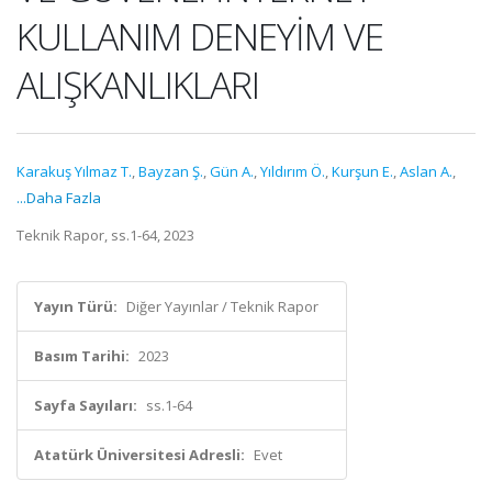
KULLANIM DENEYİM VE
ALIŞKANLIKLARI
Karakuş Yılmaz T.
,
Bayzan Ş.
,
Gün A.
,
Yıldırım Ö.
,
Kurşun E.
,
Aslan A.
,
...Daha Fazla
Teknik Rapor, ss.1-64, 2023
Yayın Türü:
Diğer Yayınlar / Teknik Rapor
Basım Tarihi:
2023
Sayfa Sayıları:
ss.1-64
Atatürk Üniversitesi Adresli:
Evet