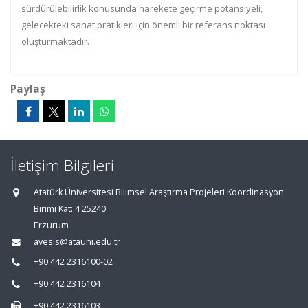
sürdürülebilirlik konusunda harekete geçirme potansiyeli,
gelecekteki sanat pratikleri için önemli bir referans noktası
oluşturmaktadır.
Paylaş
İletişim Bilgileri
Atatürk Üniversitesi Bilimsel Araştırma Projeleri Koordinasyon
Birimi Kat: 4 25240
Erzurum
avesis@atauni.edu.tr
+90 442 2316100-02
+90 442 2316104
+90 442 2316103