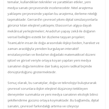
temalar, kullandıkları teknikler ve yarattıkları etkiler, yeni
medya sanatı çerçevesinde incelenecektir. Nitel araştırma
yaklaşımı çerçevesinde yapılan bu araştırma, derleme niteliği
taşımaktadır. Gerrard’ın çevresel yıkımı dijital simülasyonlarla
görünür kılan eleştirel yaklaşımı; Eliasson’un algıya dayalı
mekânsal yerleştirmeleri; Anadol’un yapay zekâ ile doğanın
verisel belleğini estetik bir düzleme taşıyan projeleri;
TeamLab’in insan ile doğa arasındaki ilişkiyi beden, hareket ve
zaman aracılığıyla yeniden kurgulayan interaktif
enstalasyonları ve Ikeda’nın doğadaki matematiksel düzeni
işitsel ve görsel veriyle ortaya koyan yapıları yeni medya
sanatının doğa temsiline dair bakış açısını radikal biçimde
dönüştürdüğünü göstermektedir.
Sonuç olarak, bu sanatçılar, doğa ve teknolojiyi buluşturarak
çevresel sorunlara ilişkin eleştirel düşünceyi tetikleyen
deneyimler sunmakta ve yeni medya sanatının ekolojik bilinci
şekillendirme gücünü ortaya koymaktadır. Bu bağlamda, dijital
sanatın, çevresel farkındalığı artırma ve izleyiciyi