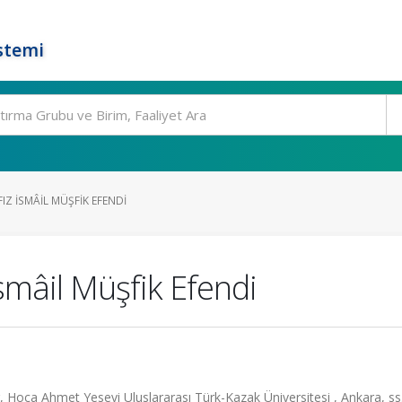
stemi
FIZ İSMÂIL MÜŞFIK EFENDI
smâil Müşfik Efendi
, Hoca Ahmet Yesevi Uluslararası Türk-Kazak Üniversitesi , Ankara, ss