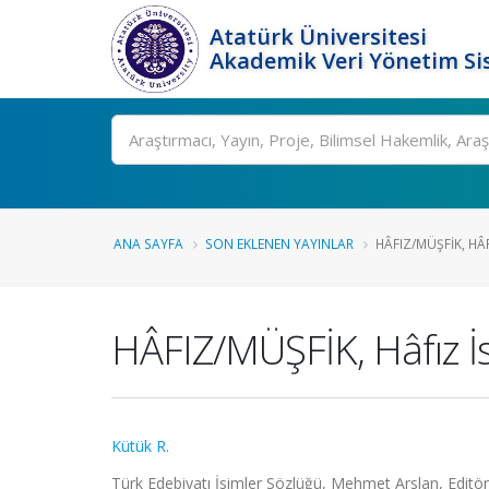
Atatürk Üniversitesi
Akademik Veri Yönetim Si
Ara
ANA SAYFA
SON EKLENEN YAYINLAR
HÂFIZ/MÜŞFİK, HÂ
HÂFIZ/MÜŞFİK, Hâfız İ
Kütük R.
Türk Edebiyatı İsimler Sözlüğü, Mehmet Arslan, Editör