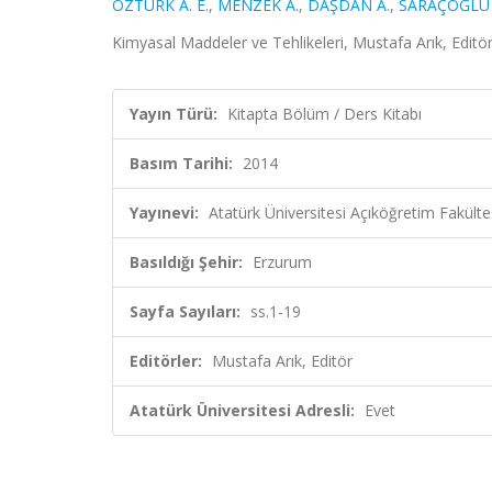
ÖZTÜRK A. E.
,
MENZEK A.
,
DAŞDAN A.
,
SARAÇOĞLU 
Kimyasal Maddeler ve Tehlikeleri, Mustafa Arık, Editör
Yayın Türü:
Kitapta Bölüm / Ders Kitabı
Basım Tarihi:
2014
Yayınevi:
Atatürk Üniversitesi Açıköğretim Fakülte
Basıldığı Şehir:
Erzurum
Sayfa Sayıları:
ss.1-19
Editörler:
Mustafa Arık, Editör
Atatürk Üniversitesi Adresli:
Evet