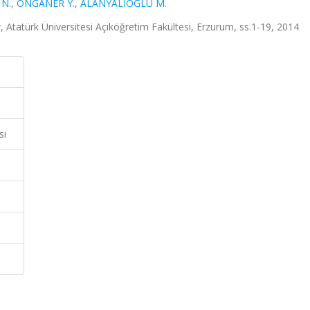
N.
,
ONGANER Y.
,
ALANYALIOĞLU M.
, Atatürk Üniversitesi Açıköğretim Fakültesi, Erzurum, ss.1-19, 2014
si