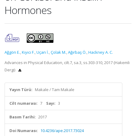
Hormones
Ağgön E.
,
Kıyıcı F.
,
Uçan İ.
,
Çolak M.
,
Ağırbaş Ö.
,
Hackney A. C.
Advances in Physical Education, cilt.7, sa.3, ss.303-310, 2017 (Hakemli
Dergi)
Yayın Türü:
Makale / Tam Makale
Cilt numarası:
7
Sayı:
3
Basım Tarihi:
2017
Doi Numarası:
10.4236/ape.2017.73024