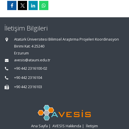
İletişim Bilgileri
Atatürk Üniversitesi Bilimsel Araştırma Projeleri Koordinasyon
Birimi Kat: 4 25240
Erzurum
avesis@atauni.edu.tr
+90 442 2316100-02
+90 442 2316104
+90 442 2316103
Ana Sayfa
|
AVESİS Hakkında
|
İletişim