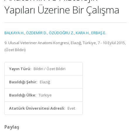
Yapıları Üzerine Bir Çalışma
BALKAYA H.
,
ÖZDEMİR D.
,
ÖZÜDOĞRU Z.
,
KARA H.
,
ERBAŞ E.
9. Ulusal Veteriner Anatomi Kongresi, Elazığ, Türkiye, 7 - 10 Eylül 2015,
(Özet Bildiri)
Yayın Türü:
Bildiri / Özet Bildiri
Basıldığı Şehir:
Elazığ
Basıldığı Ülke:
Türkiye
Atatürk Üniversitesi Adresli:
Evet
Paylaş