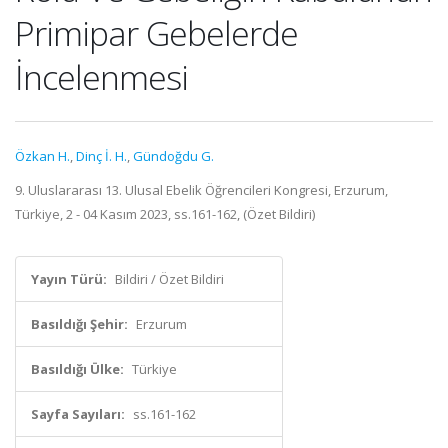
Primipar Gebelerde
İncelenmesi
Özkan H.
,
Dinç İ. H.
,
Gündoğdu G.
9. Uluslararası 13. Ulusal Ebelik Öğrencileri Kongresi, Erzurum,
Türkiye, 2 - 04 Kasım 2023, ss.161-162, (Özet Bildiri)
Yayın Türü:
Bildiri / Özet Bildiri
Basıldığı Şehir:
Erzurum
Basıldığı Ülke:
Türkiye
Sayfa Sayıları:
ss.161-162