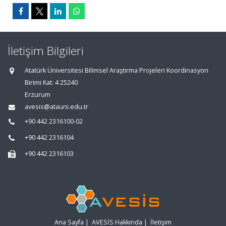
İletişim Bilgileri
Atatürk Üniversitesi Bilimsel Araştırma Projeleri Koordinasyon
Birimi Kat: 4 25240
Erzurum
avesis@atauni.edu.tr
+90 442 2316100-02
+90 442 2316104
+90 442 2316103
Ana Sayfa
|
AVESİS Hakkında
|
İletişim