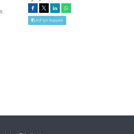
8,
Atıf İçin Kopyala