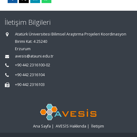
İletişim Bilgileri
Atatürk Üniversitesi Bilimsel Araştırma Projeleri Koordinasyon
Birimi Kat: 4 25240
Erzurum
avesis@atauni.edu.tr
+90 442 2316100-02
+90 442 2316104
+90 442 2316103
Ana Sayfa
|
AVESİS Hakkında
|
İletişim