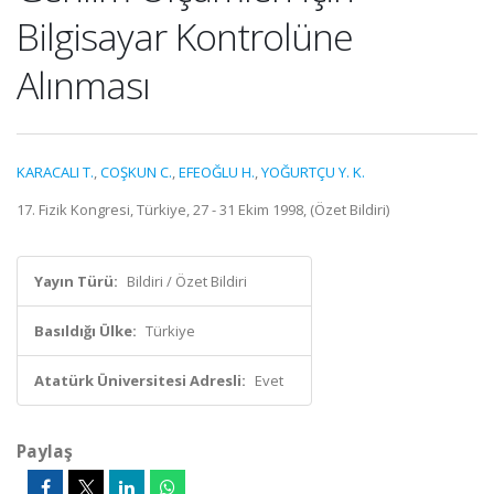
Bilgisayar Kontrolüne
Alınması
KARACALI T.
,
COŞKUN C.
,
EFEOĞLU H.
,
YOĞURTÇU Y. K.
17. Fizik Kongresi, Türkiye, 27 - 31 Ekim 1998, (Özet Bildiri)
Yayın Türü:
Bildiri / Özet Bildiri
Basıldığı Ülke:
Türkiye
Atatürk Üniversitesi Adresli:
Evet
Paylaş