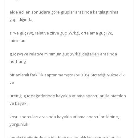
elde edilen sonuçlara göre gruplar arasında karşılaştırılma
yapıldığında,
zirve güç (W), relative zirve güç (W/kg), ortalama güç (W),
minimum
güç (W) ve relative minimum güç (W/kg) değerleri arasında
herhangi
bir anlamlı farklılık saptanmamıştır (p>0,05). Sıçradığı yükseklik
ve
ürettiği güç değerlerinde kayakla atlama sporcuları ile biathlon
ve kayaklı
koşu sporcuları arasında kayakla atlama sporcuları lehine,
yorgunluk
indeksi değerinde ise biathlon ve kayaklı koşu sporcuları ile