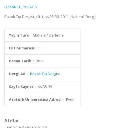
ÖZKAN H.
,
POLAT S.
Bozok Tıp Dergisi, cilt.1, ss.35-39, 2011 (Hakemli Dergi)
Yayın Türü:
Makale / Derleme
Cilt numarası:
1
Basım Tarihi:
2011
Dergi Adı:
Bozok Tıp Dergisi
Sayfa Sayıları:
ss.35-39
Atatürk Üniversitesi Adresli:
Evet
Atıflar
Google Akademik: 46