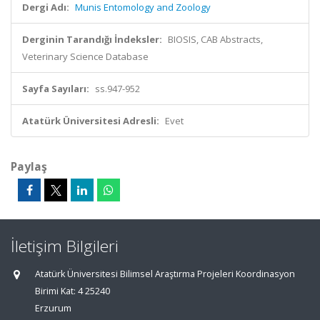
Dergi Adı:
Munis Entomology and Zoology
Derginin Tarandığı İndeksler:
BIOSIS, CAB Abstracts,
Veterinary Science Database
Sayfa Sayıları:
ss.947-952
Atatürk Üniversitesi Adresli:
Evet
Paylaş
İletişim Bilgileri
Atatürk Üniversitesi Bilimsel Araştırma Projeleri Koordinasyon
Birimi Kat: 4 25240
Erzurum