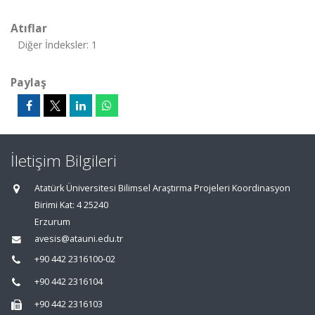
Atıflar
Diğer İndeksler: 1
Paylaş
İletişim Bilgileri
Atatürk Üniversitesi Bilimsel Araştırma Projeleri Koordinasyon
Birimi Kat: 4 25240
Erzurum
avesis@atauni.edu.tr
+90 442 2316100-02
+90 442 2316104
+90 442 2316103