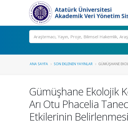
Atatürk Üniversitesi
Akademik Veri Yönetim Si
Ara
ANA SAYFA
SON EKLENEN YAYINLAR
GÜMÜŞHANE EKOLO
Gümüşhane Ekolojik Koş
Arı Otu Phacelia Tanec
Etkilerinin Belirlenmes