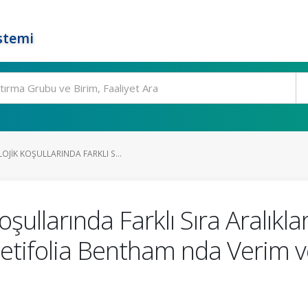
stemi
JIK KOŞULLARINDA FARKLI S...
ullarında Farklı Sıra Aralıkla
etifolia Bentham nda Verim ve
i