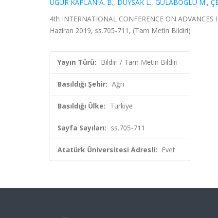
UĞUR KAPLAN A. B.
,
DUYSAK L.
,
GÜLABOĞLU M.
,
Ç
4th INTERNATIONAL CONFERENCE ON ADVANCES IN N
Haziran 2019, ss.705-711, (Tam Metin Bildiri)
Yayın Türü:
Bildiri / Tam Metin Bildiri
Basıldığı Şehir:
Ağrı
Basıldığı Ülke:
Türkiye
Sayfa Sayıları:
ss.705-711
Atatürk Üniversitesi Adresli:
Evet