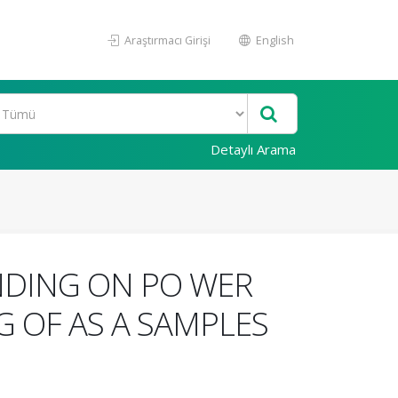
Araştırmacı Girişi
English
Detaylı Arama
NDING ON PO WER
G OF AS A SAMPLES