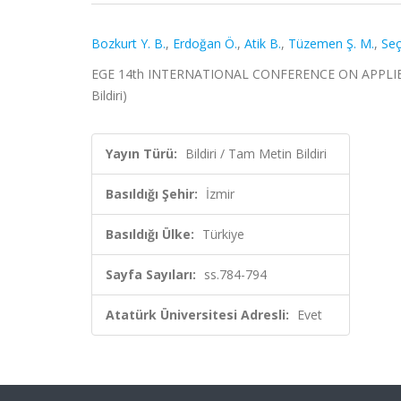
Bozkurt Y. B.
,
Erdoğan Ö.
,
Atik B.
,
Tüzemen Ş. M.
,
Seç
EGE 14th INTERNATIONAL CONFERENCE ON APPLIED SCI
Bildiri)
Yayın Türü:
Bildiri / Tam Metin Bildiri
Basıldığı Şehir:
İzmir
Basıldığı Ülke:
Türkiye
Sayfa Sayıları:
ss.784-794
Atatürk Üniversitesi Adresli:
Evet