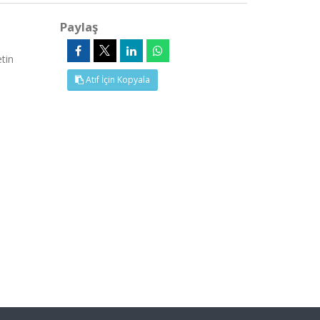
Paylaş
tin
Atıf İçin Kopyala