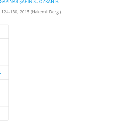
ĞAPINAR ŞAHİN S.
,
ÖZKAN H.
 ss.124-130, 2015 (Hakemli Dergi)
s