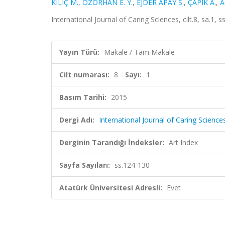
KILIÇ M.
,
ÖZORHAN E. Y.
,
EJDER APAY S.
,
ÇAPIK A.
,
A
International Journal of Caring Sciences, cilt.8, sa.1,
Yayın Türü:
Makale / Tam Makale
Cilt numarası:
8
Sayı:
1
Basım Tarihi:
2015
Dergi Adı:
International Journal of Caring Science
Derginin Tarandığı İndeksler:
Art Index
Sayfa Sayıları:
ss.124-130
Atatürk Üniversitesi Adresli:
Evet