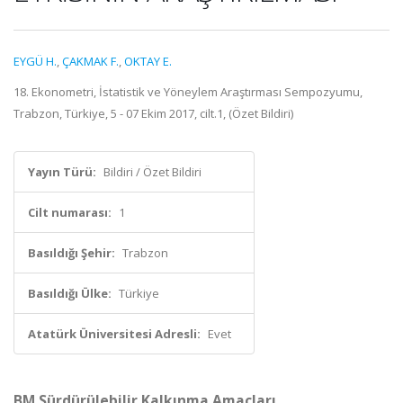
EYGÜ H.
,
ÇAKMAK F.
,
OKTAY E.
18. Ekonometri, İstatistik ve Yöneylem Araştırması Sempozyumu,
Trabzon, Türkiye, 5 - 07 Ekim 2017, cilt.1, (Özet Bildiri)
Yayın Türü:
Bildiri / Özet Bildiri
Cilt numarası:
1
Basıldığı Şehir:
Trabzon
Basıldığı Ülke:
Türkiye
Atatürk Üniversitesi Adresli:
Evet
BM Sürdürülebilir Kalkınma Amaçları